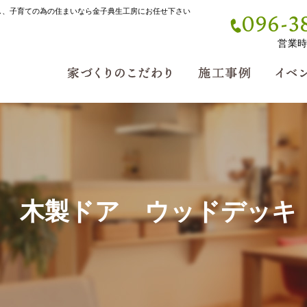
し、子育ての為の住まいなら金子典生工房にお任せ下さい
096-3
営業時間
 木製ドア ウッドデッキ 