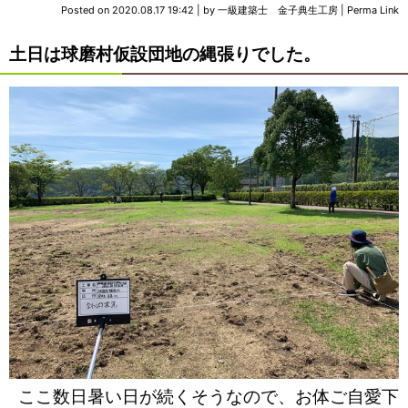
Posted on
2020.08.17 19:42
|
by
一級建築士 金子典生工房
|
Perma Link
土日は球磨村仮設団地の縄張りでした。
ここ数日暑い日が続くそうなので、お体ご自愛下