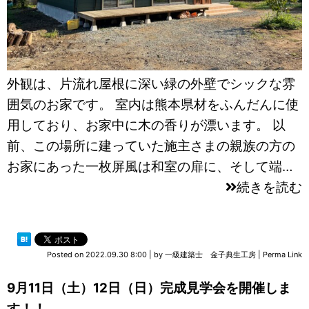
外観は、片流れ屋根に深い緑の外壁でシックな雰
囲気のお家です。 室内は熊本県材をふんだんに使
用しており、お家中に木の香りが漂います。 以
前、この場所に建っていた施主さまの親族の方の
お家にあった一枚屏風は和室の扉に、そして端…
続きを読む
Posted on
2022.09.30 8:00
|
by
一級建築士 金子典生工房
|
Perma Link
9月11日（土）12日（日）完成見学会を開催しま
す！！