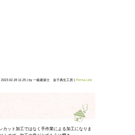
n
2023.02.28 11:25
|
by
一級建築士 金子典生工房
|
Perma Link
レカット加工ではなく手作業による加工になりま