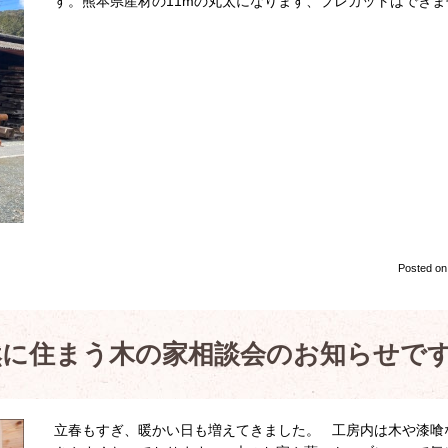
す。熊本県産材の11mの丸太になります、プレカットはでき
Posted o
日)自然に住まう木の家相談会のお知らせで
立春もすぎ、暖かい日も増えてきました。 工房内は木や漆喰