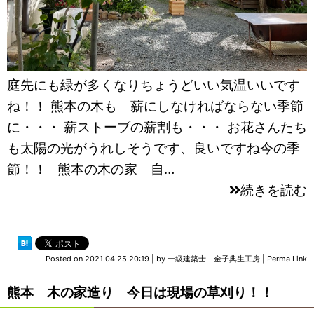
庭先にも緑が多くなりちょうどいい気温いいです
ね！！ 熊本の木も 薪にしなければならない季節
に・・・ 薪ストーブの薪割も・・・ お花さんたち
も太陽の光がうれしそうです、良いですね今の季
節！！ 熊本の木の家 自…
続きを読む
Posted on
2021.04.25 20:19
|
by
一級建築士 金子典生工房
|
Perma Link
熊本 木の家造り 今日は現場の草刈り！！