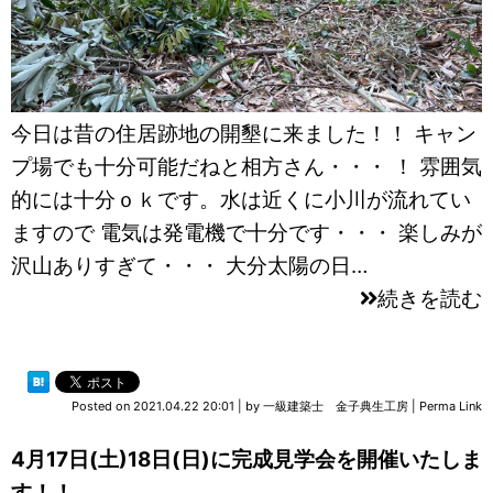
今日は昔の住居跡地の開墾に来ました！！ キャン
プ場でも十分可能だねと相方さん・・・ ！ 雰囲気
的には十分ｏｋです。水は近くに小川が流れてい
ますので 電気は発電機で十分です・・・ 楽しみが
沢山ありすぎて・・・ 大分太陽の日…
続きを読む
Posted on
2021.04.22 20:01
|
by
一級建築士 金子典生工房
|
Perma Link
4月17日(土)18日(日)に完成見学会を開催いたしま
す！！