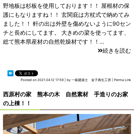
野地板は杉板を使用しております！！ 屋根材の保
護にもなりますね！！ 玄関庇は方杖式で納めてみ
ました！！ 軒の出は外壁を傷めないように90セン
チと長めにしてます。 大きめの梁を使ってます、
総て熊本県産材の自然乾燥材です！！…
続きを読む
Posted on
2021.04.12 17:59
|
by
一級建築士 金子典生工房
|
Perma Link
西原村の家 熊本の木 自然素材 手造りのお家
の上棟！！