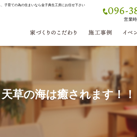
し、子育ての為の住まいなら金子典生工房にお任せ下さい
096-3
営業時間
天草の海は癒されます！！