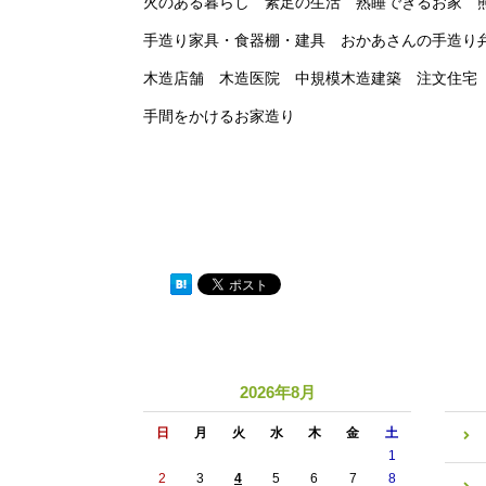
火のある暮らし 素足の生活 熟睡できるお家 熊
手造り家具・食器棚・建具 おかあさんの手造り
木造店舗 木造医院 中規模木造建築 注文住宅
手間をかけるお家造り
2026年8月
日
月
火
水
木
金
土
1
2
3
4
5
6
7
8