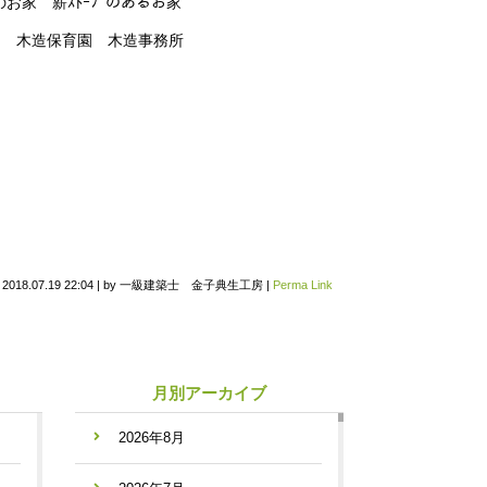
お家 薪ｽﾄｰﾌﾞのあるお家
稚園 木造保育園 木造事務所
n
2018.07.19 22:04
|
by
一級建築士 金子典生工房
|
Perma Link
月別アーカイブ
2026年8月