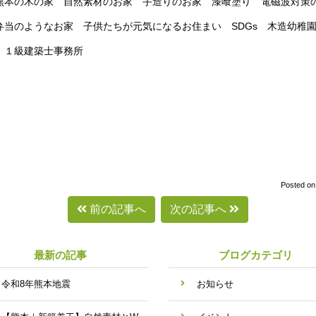
本の木の家 自然素材のお家 手造りのお家 漆喰塗り 電磁波対策の
弁当のようなお家 子供たちが元気になるお住まい SDGs 木造幼
 １級建築士事務所
Posted o
前の記事へ
次の記事へ
最新の記事
ブログカテゴリ
令和8年熊本地震
お知らせ