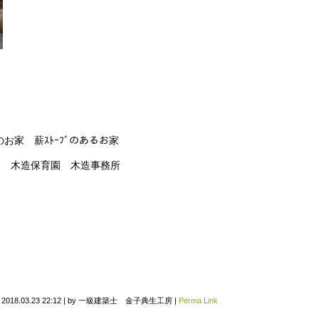
お家 薪ｽﾄｰﾌﾞのあるお家
稚園 木造保育園 木造事務所
n
2018.03.23 22:12
|
by
一級建築士 金子典生工房
|
Perma Link