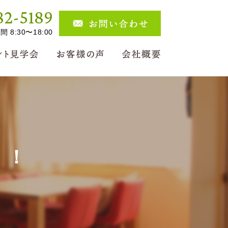
82-5189
 8:30〜18:00
！！